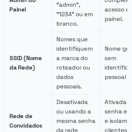
"admin",
Painel
acesso a
"1234" ou em
painel.
branco.
Nomes que
identifiquem
Nome gen
SSID (Nome
a marca do
sem
da Rede)
roteador ou
identific
dados
pessoal d
pessoais.
Desativada
Ativada 
ou usando a
senha exc
Rede de
mesma senha
e isolame
Convidados
da rede
clientes