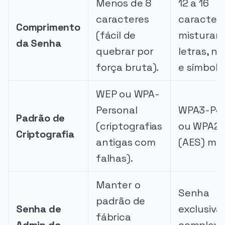
Menos de 8
12 a 16
caracteres
caracter
Comprimento
(fácil de
misturan
da Senha
quebrar por
letras, n
força bruta).
e símbolo
WEP ou WPA-
Personal
WPA3-Per
Padrão de
(criptografias
ou WPA2
Criptografia
antigas com
(AES) mo
falhas).
Manter o
Senha
padrão de
Senha de
exclusiva
fábrica
Admin do
complexa