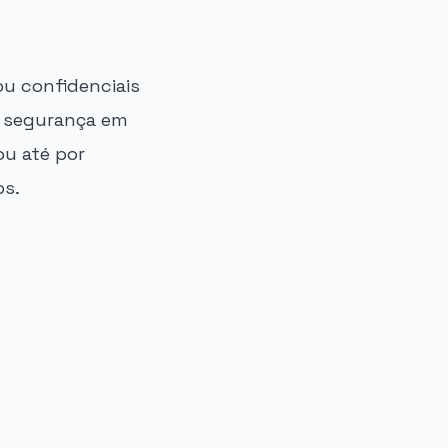
u confidenciais
e segurança em
ou até por
os.