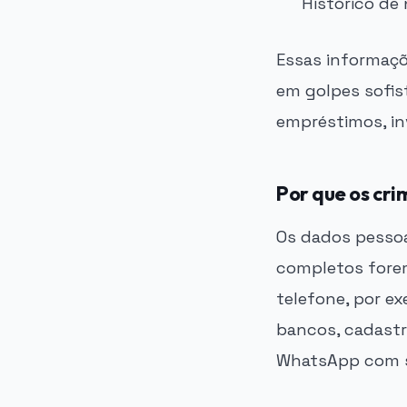
Histórico de
Essas informaçõ
em golpes sofis
empréstimos, in
Por que os cr
Os dados pessoa
completos forem
telefone, por e
bancos, cadastra
WhatsApp com s