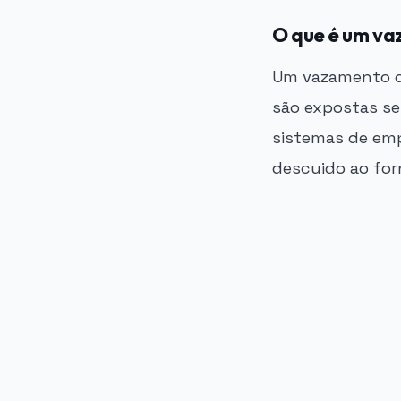
O que é um v
Um vazamento d
são expostas se
sistemas de emp
descuido ao for
PUBLICIDADE