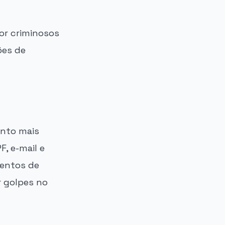
or criminosos
ões de
anto mais
, e-mail e
mentos de
r golpes no