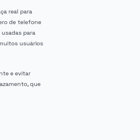
a real para
ero de telefone
m usadas para
muitos usuários
te e evitar
 vazamento, que