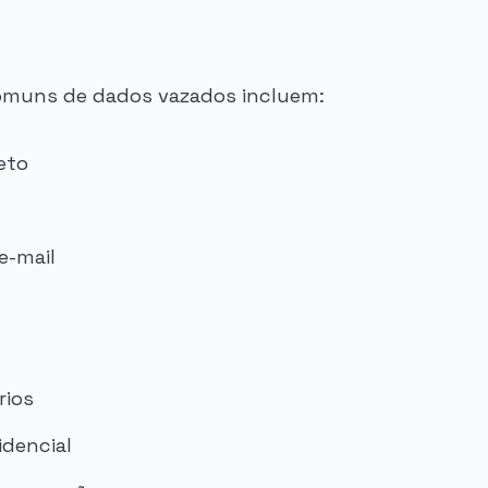
comuns de dados vazados incluem:
eto
e-mail
rios
idencial