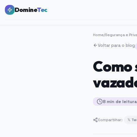
Domine
Tec
Home
/
Segurança e Priv
Voltar para o blog
Como 
vazad
8
min
de leitura
Compartilhar:
𝕏 Tw