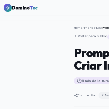
Domine
Tec
Home
/
iPhone & iOS
/
Voltar para o blog
Promp
Criar 
8
min
de leitura
Compartilhar:
𝕏 Tw