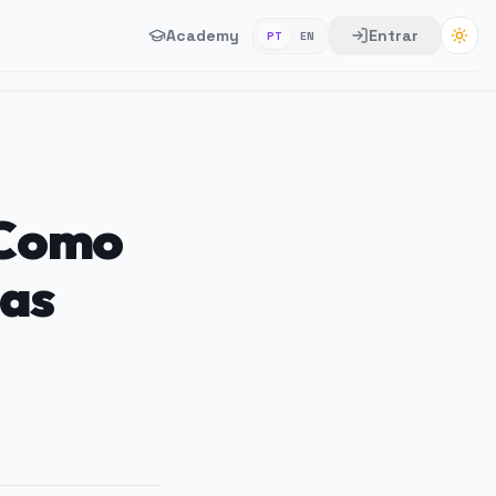
Academy
Entrar
PT
EN
 Como
tas