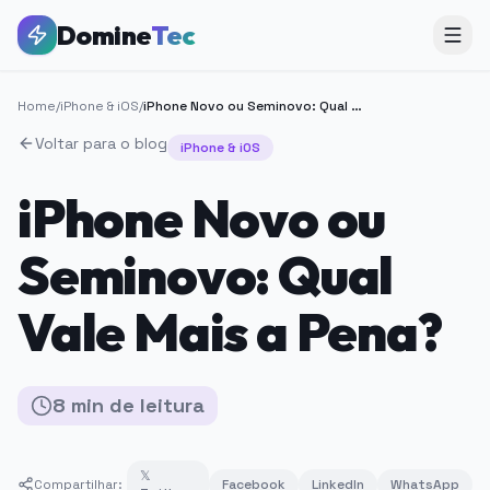
Domine
Tec
Home
/
iPhone & iOS
/
iPhone Novo ou Seminovo: Qual Vale Mais a Pena?
Voltar para o blog
iPhone & iOS
iPhone Novo ou
Seminovo: Qual
Vale Mais a Pena?
8
min
de leitura
𝕏
Compartilhar:
Facebook
LinkedIn
WhatsApp