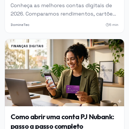
Completo
Conheça as melhores contas digitais de
2026. Comparamos rendimentos, cartões
premium, segurança via IA e benefícios
DomineTec
5
min
exclusivos para ajudar você a escolher o
banco ideal.
FINANÇAS DIGITAIS
Como abrir uma conta PJ Nubank:
passo a passo completo