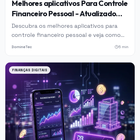
Melhores aplicativos Para Controle
Financeiro Pessoal - Atualizado
2026
Descubra os melhores aplicativos para
controle financeiro pessoal e veja como
transformar a organização das suas
DomineTec
5
min
finanças em um hábito prático, eficiente e
seguro. Conheça opções ideais para
diferentes perfis de usuários, explore
FINANÇAS DIGITAIS
recursos como metas financeiras, análise
de gastos e integração com in