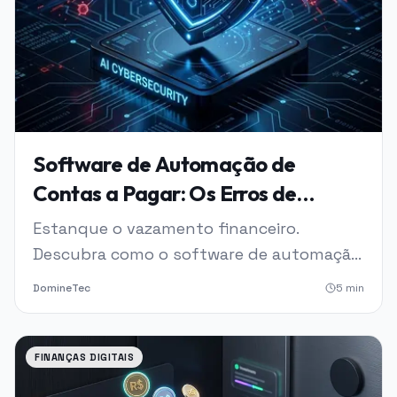
Software de Automação de
Contas a Pagar: Os Erros de
Faturas que Drenam
Estanque o vazamento financeiro.
Silenciosamente o seu Negócio
Descubra como o software de automação
de contas a pagar elimina erros de fatura
DomineTec
5
min
e aumenta sua lucratividade em 2026.
FINANÇAS DIGITAIS