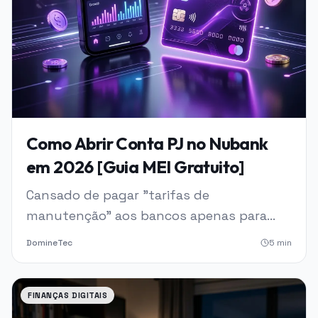
Como Abrir Conta PJ no Nubank
em 2026 [Guia MEI Gratuito]
Cansado de pagar "tarifas de
manutenção" aos bancos apenas para
movimentar o dinheiro do seu próprio
DomineTec
5
min
negócio? Misturar finanças pessoais e
empresariais pode destruir sua empresa.
Neste guia definitivo, mastigado e 100%
FINANÇAS DIGITAIS