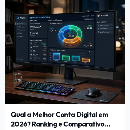
atualizado para 2026, você vai aprender o
passo a passo completo de como abrir
sua Conta PJ gratuita no Nubank sem
nenhuma burocracia. Descubra os
requisitos exatos, como gerar e receber
boletos sem pagar taxas e libere todo o
potencial do Pix empresarial gratuito da
melhor forma para impulsionar e trazer
profissionalismo à sua pequena empresa
ou MEI direto pelo celular
Qual a Melhor Conta Digital em
2026? Ranking e Comparativo