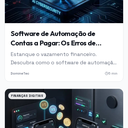
Software de Automação de
Contas a Pagar: Os Erros de
Faturas que Drenam
Estanque o vazamento financeiro.
Silenciosamente o seu Negócio
Descubra como o software de automação
de contas a pagar elimina erros de fatura
DomineTec
5
min
e aumenta sua lucratividade em 2026.
FINANÇAS DIGITAIS