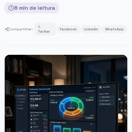
8
min
de leitura
𝕏
Compartilhar:
Facebook
LinkedIn
WhatsApp
Twitter