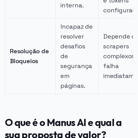
e tokens
interna.
configurad
Incapaz de
resolver
Depende d
desafios
scrapers
Resolução de
de
complexos 
Bloqueios
segurança
falha
em
imediatame
páginas.
O que é o Manus AI e qual a
sua proposta de valor?