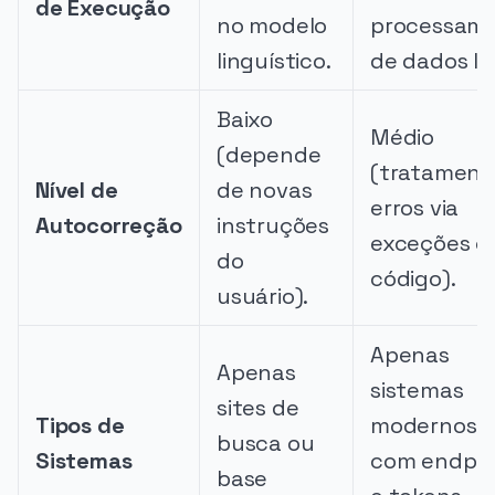
de Execução
no modelo
processam
linguístico.
de dados lo
Baixo
Médio
(depende
(tratament
Nível de
de novas
erros via
Autocorreção
instruções
exceções 
do
código).
usuário).
Apenas
Apenas
sistemas
sites de
Tipos de
modernos d
busca ou
Sistemas
com endpoi
base