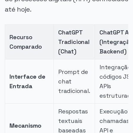
até hoje.
ChatGPT
ChatGPT Ag
Recurso
Tradicional
(Integraçã
Comparado
(Chat)
Backend)
Integração 
Prompt de
Interface de
códigos JS
chat
Entrada
APIs
tradicional.
estruturada
Respostas
Execução d
textuais
chamadas 
Mecanismo
baseadas
API e