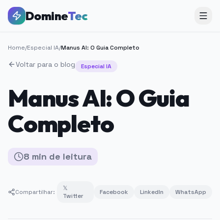
Domine
Tec
Home
/
Especial IA
/
Manus AI: O Guia Completo
Voltar para o blog
Especial IA
Manus AI: O Guia
Completo
8
min
de leitura
𝕏
Compartilhar:
Facebook
LinkedIn
WhatsApp
Twitter