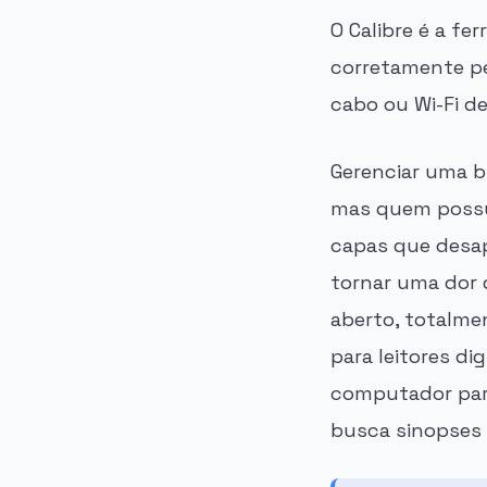
O Calibre é a fe
corretamente per
cabo ou Wi-Fi d
Gerenciar uma bi
mas quem possui
capas que desa
tornar uma dor 
aberto, totalme
para leitores di
computador para
busca sinopses