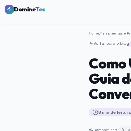
Domine
Tec
Home
/
Ferramentas e Pr
Voltar para o blog
Como U
Guia d
Conve
8
min
de leitura
Compartilhar:
𝕏 Tw