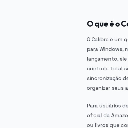
O que é o C
O Calibre é um 
para Windows, m
lançamento, ele
controle total s
sincronização de
organizar seus 
Para usuários de
oficial da Amaz
ou livros que c