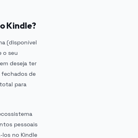
 o Kindle?
ma (disponível
e o seu
em deseja ter
as fechados de
total para
 ecossistema
entos pessoais
-los no Kindle