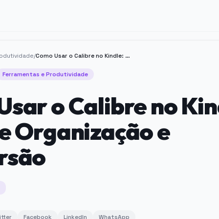
odutividade
/
Como Usar o Calibre no Kindle: Guia de Organização e Conversão
Ferramentas e Produtividade
sar o Calibre no Kin
e Organização e
rsão
itter
Facebook
LinkedIn
WhatsApp