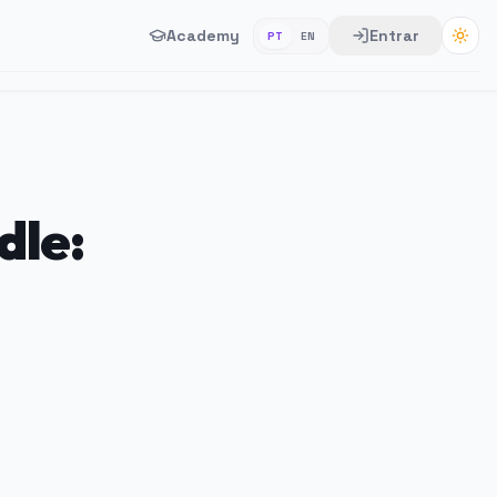
Academy
Entrar
PT
EN
dle: