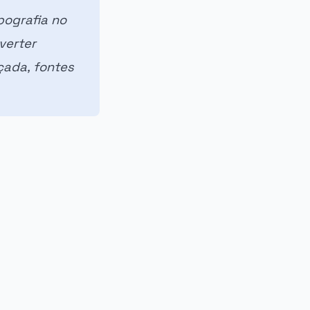
pografia no
verter
çada, fontes