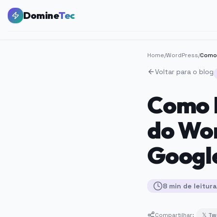
Domine
Tec
Home
/
WordPress
/
Voltar para o blog
Como 
do Wor
Googl
8
min
de leitura
Compartilhar:
𝕏 Tw