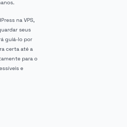
manos.
Press na VPS,
guardar seus
rá guiá-lo por
a certa até a
etamente para o
ssíveis e