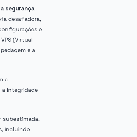
 a segurança
fa desafiadora,
configurações e
VPS (Virtual
ospedagem e a
m a
a integridade
r subestimada.
, incluindo