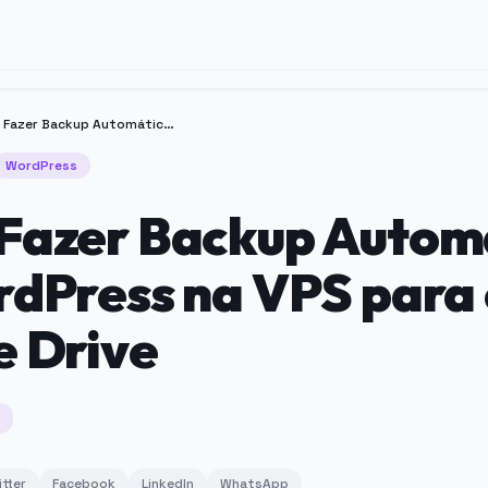
Como Fazer Backup Automático do WordPress na VPS para o Google Drive
WordPress
Fazer Backup Autom
dPress na VPS para
e Drive
itter
Facebook
LinkedIn
WhatsApp