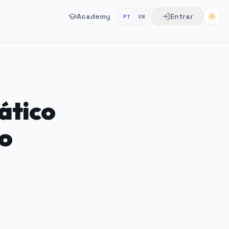
Academy
Entrar
PT
EN
ático
 o