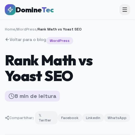
Domine
Tec
Home
/
WordPress
/
Rank Math vs Yoast SEO
Voltar para o blog
WordPress
Rank Math vs
Yoast SEO
8
min
de leitura
𝕏
Compartilhar:
Facebook
LinkedIn
WhatsApp
Twitter