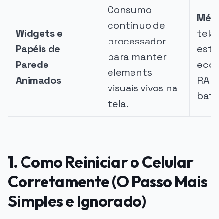
Consumo
Méd
contínuo de
Widgets e
tela
processador
Papéis de
está
para manter
Parede
eco
elements
Animados
RAM
visuais vivos na
bate
tela.
1. Como Reiniciar o Celular
Corretamente (O Passo Mais
Simples e Ignorado)