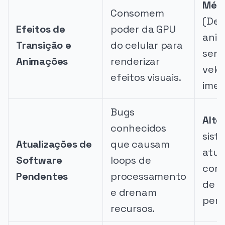
Méd
Consomem
(Des
Efeitos de
poder da GPU
anim
Transição e
do celular para
sens
Animações
renderizar
velo
efeitos visuais.
imed
Bugs
Alto
conhecidos
sist
Atualizações de
que causam
atua
Software
loops de
corr
Pendentes
processamento
de
e drenam
perf
recursos.