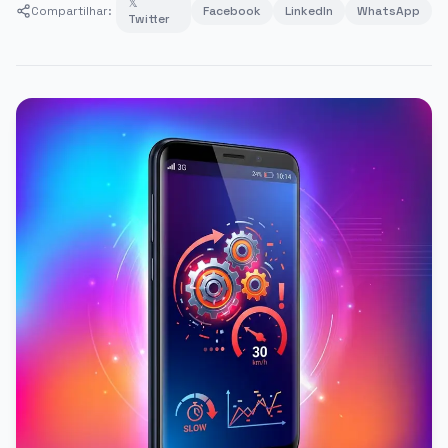
𝕏
Compartilhar:
Facebook
LinkedIn
WhatsApp
Twitter