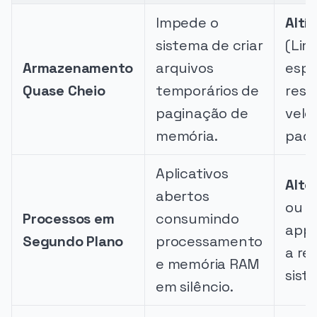
Impede o
Altí
sistema de criar
(Lim
Armazenamento
arquivos
esp
Quase Cheio
temporários de
rest
paginação de
velo
memória.
padr
Aplicativos
Alto
abertos
ou s
Processos em
consumindo
apps
Segundo Plano
processamento
a re
e memória RAM
sist
em silêncio.