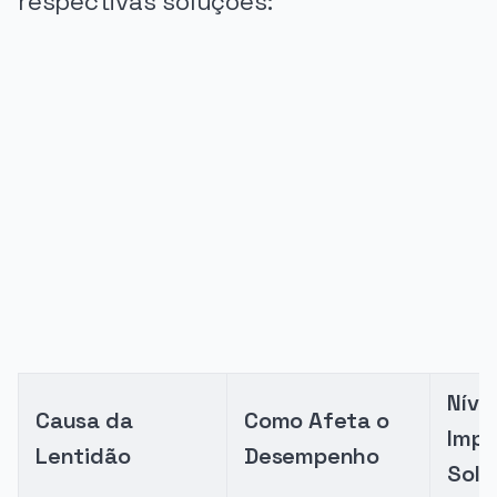
respectivas soluções:
PUBLICIDADE
Níve
Causa da
Como Afeta o
Impa
Lentidão
Desempenho
Solu