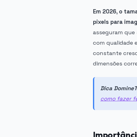
Em 2026, o tam
pixels para ima
asseguram que s
com qualidade e
constante cresc
dimensões corre
Dica DomineT
como fazer f
Importânci