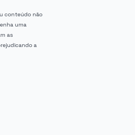
eu conteúdo não
tenha uma
am as
prejudicando a