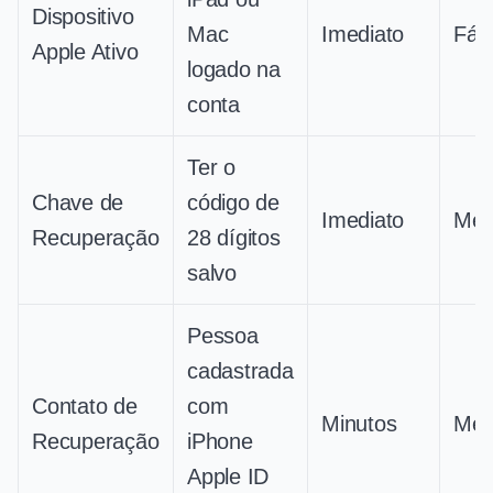
Dispositivo
Mac
Imediato
Fáci
Apple Ativo
logado na
conta
Ter o
Chave de
código de
Imediato
Méd
Recuperação
28 dígitos
salvo
Pessoa
cadastrada
Contato de
com
Minutos
Méd
Recuperação
iPhone
Apple ID