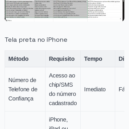
Tela preta no iPhone
Método
Requisito
Tempo
Dif
Acesso ao
Número de
chip/SMS
Telefone de
Imediato
Fáci
do número
Confiança
cadastrado
iPhone,
iPad ou