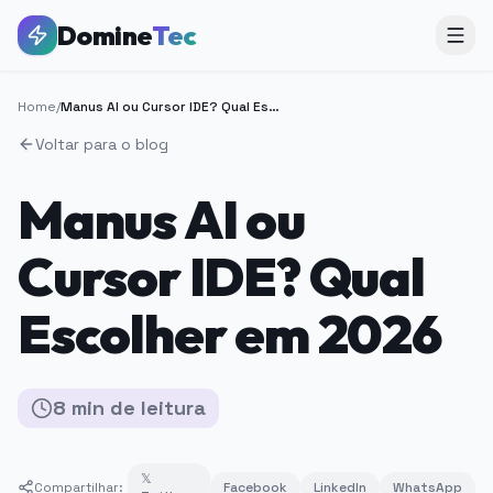
Domine
Tec
Home
/
Manus AI ou Cursor IDE? Qual Escolher em 2026
Voltar para o blog
Manus AI ou
Cursor IDE? Qual
Escolher em 2026
8
min
de leitura
𝕏
Compartilhar:
Facebook
LinkedIn
WhatsApp