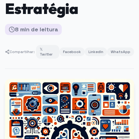
Estratégia
8
min
de leitura
𝕏
Compartilhar:
Facebook
LinkedIn
WhatsApp
Twitter