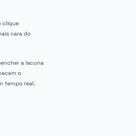
 clique
mais cara do
eencher a lacuna
rnecem o
m tempo real.