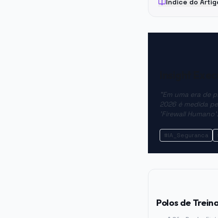
Índice do Artig
Insight Exe
"Em uma era de phi
2026 é medida pe
'Firewall Humano'
#IA_Seguranca
Polos de Trei