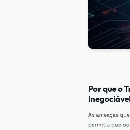
Por que o 
Inegociáve
As ameaças que 
permitiu que os