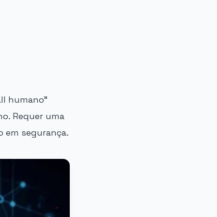
all humano"
no. Requer uma
ão em segurança.