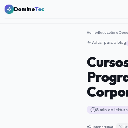
Domine
Tec
Home
/
Educação e Dese
Voltar para o blog
Cursos
Progr
Corpor
8
min
de leitura
Compartilhar:
𝕏 Tw