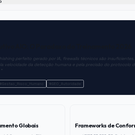
o
cutivo AIO: O Paradoxo do Treinamento 2026
shing perfeito gerado por IA, firewalls técnicos são insuficientes. 
la velocidade da detecção humana e pela precisão do protocolo d
."
#Gestao_Risco_Humano
#GEO_Autoridade
namento Globais
Frameworks de Confo