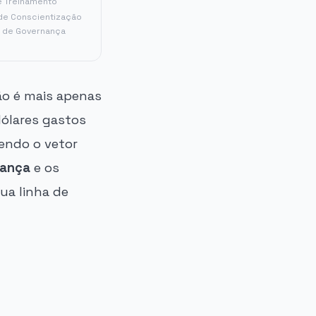
 Treinamento
de Conscientização
s de Governança
ão é mais apenas
dólares gastos
endo o vetor
rança
e os
ua linha de