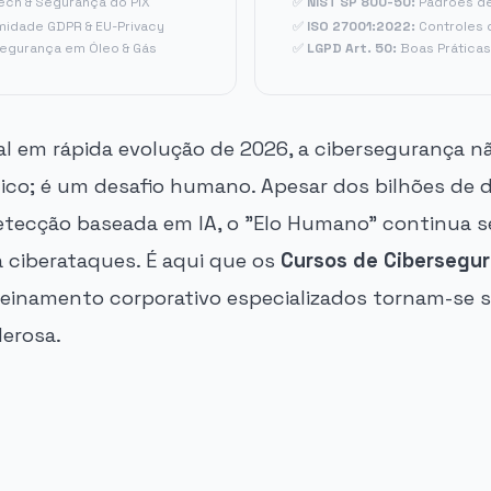
ech & Segurança do PIX
✅
NIST SP 800-50:
Padrões de
idade GDPR & EU-Privacy
✅
ISO 27001:2022:
Controles 
egurança em Óleo & Gás
✅
LGPD Art. 50:
Boas Prática
tal em rápida evolução de 2026, a cibersegurança n
ico; é um desafio humano. Apesar dos bilhões de 
detecção baseada em IA, o "Elo Humano" continua s
a ciberataques. É aqui que os
Cursos de Cibersegu
einamento corporativo especializados tornam-se s
erosa.