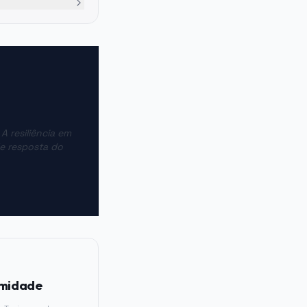
A resiliência em
e resposta do
rmidade