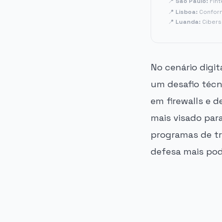
📍
São Paulo:
Fint
📍
Lisboa:
Conform
📍
Luanda:
Cibers
No cenário digi
um desafio técn
em firewalls e 
mais visado par
programas de tr
defesa mais pod