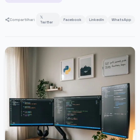
𝕏
Compartilhar:
Facebook
LinkedIn
WhatsApp
Twitter