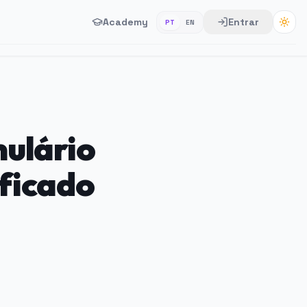
Academy
Entrar
PT
EN
mulário
ficado