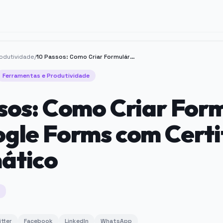
odutividade
/
10 Passos: Como Criar Formulário no Google Forms com Certificado Automático
Ferramentas e Produtividade
sos: Como Criar For
gle Forms com Certi
ático
itter
Facebook
LinkedIn
WhatsApp