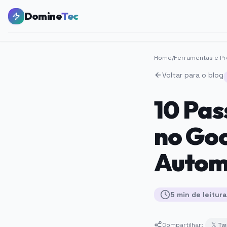
Domine
Tec
Home
/
Ferramentas e Pr
Voltar para o blog
10 Pas
no Goo
Autom
5
min
de leitura
Compartilhar:
𝕏 Tw