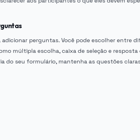
sclarecer aos participantes o que eles devem espe
rguntas
 adicionar perguntas. Você pode escolher entre di
omo múltipla escolha, caixa de seleção e resposta 
cia do seu formulário, mantenha as questões claras