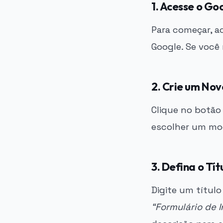
1. Acesse o Go
Para começar, 
Google. Se você 
2. Crie um No
Clique no botã
escolher um mod
3. Defina o Tí
Digite um título
“Formulário de I