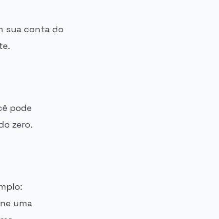
em sua conta do
te.
ocê pode
do zero.
emplo:
ione uma