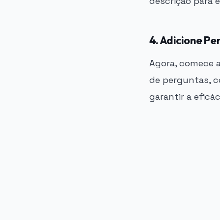
descrição para e
4. Adicione Pe
Agora, comece a
de perguntas, c
garantir a eficá
PUBLICIDADE