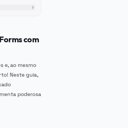
 Forms com
es e, ao mesmo
to! Neste guia,
icado
ramenta poderosa