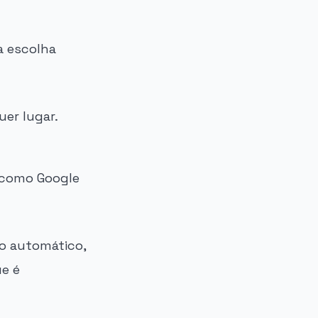
a escolha
er lugar.
 como Google
do automático,
ue é