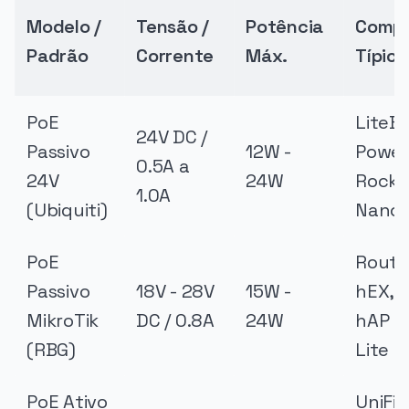
Modelo /
Tensão /
Potência
Compa
Padrão
Corrente
Máx.
Típica
PoE
LiteB
24V DC /
Passivo
12W -
Powe
0.5A a
24V
24W
Rocke
1.0A
(Ubiquiti)
NanoS
PoE
Route
Passivo
18V - 28V
15W -
hEX, S
MikroTik
DC / 0.8A
24W
hAP a
(RBG)
Lite
PoE Ativo
UniFi 