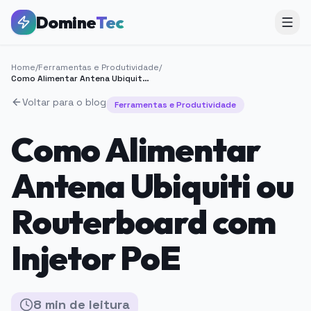
Domine
Tec
Home
/
Ferramentas e Produtividade
/
Como Alimentar Antena Ubiquiti ou Routerboard com Injetor PoE
Voltar para o blog
Ferramentas e Produtividade
Como Alimentar
Antena Ubiquiti ou
Routerboard com
Injetor PoE
8
min
de leitura