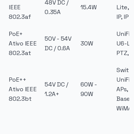
48V DC /
IEEE
15.4W
Lite,
0.35A
802.3af
IP, IP
PoE+
UniFi 
50V - 54V
Ativo IEEE
30W
U6-LR
DC / 0.6A
802.3at
PTZ, 
Switch
PoE++
UniFi 
54V DC /
60W -
Ativo IEEE
APs,
1.2A+
90W
802.3bt
BaseS
WiMA