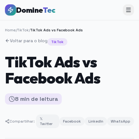
Domine
Tec
Home
/
TikTok
/
TikTok Ads vs Facebook Ads
Voltar para o blog
TikTok
TikTok Ads vs
Facebook Ads
8
min
de leitura
𝕏
Compartilhar:
Facebook
LinkedIn
WhatsApp
Twitter