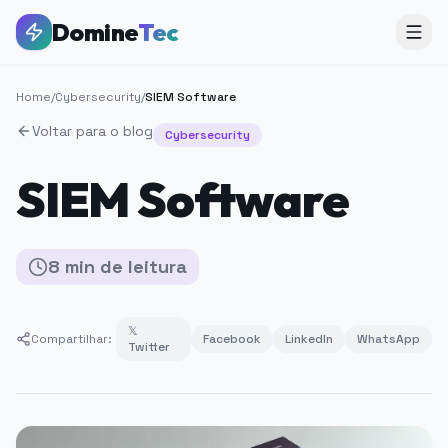
Domine
Tec
Home
/
Cybersecurity
/
SIEM Software
Voltar para o blog
Cybersecurity
SIEM Software
8
min
de leitura
𝕏
Compartilhar:
Facebook
LinkedIn
WhatsApp
Twitter