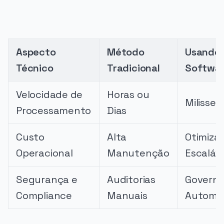
Aspecto
Método
Usando 
Técnico
Tradicional
Softwa
Velocidade de
Horas ou
Milisse
Processamento
Dias
Custo
Alta
Otimiza
Operacional
Manutenção
Escaláv
Segurança e
Auditorias
Govern
Compliance
Manuais
Automa