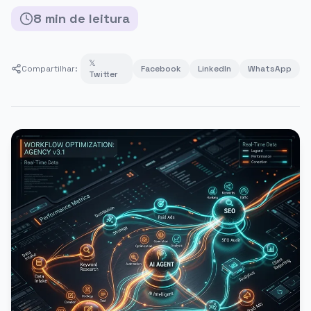
8
min
de leitura
𝕏
Compartilhar:
Facebook
LinkedIn
WhatsApp
Twitter