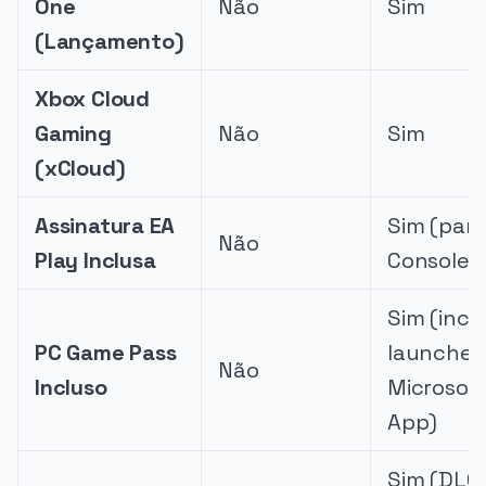
One
Não
Sim
(Lançamento)
Xbox Cloud
Gaming
Não
Sim
(xCloud)
Assinatura EA
Sim (par
Não
Play Inclusa
Console e
Sim (inclu
PC Game Pass
launcher
Não
Incluso
Microsoft
App)
Sim (DLCs