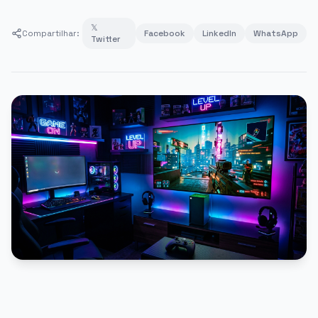
𝕏
Compartilhar:
Facebook
LinkedIn
WhatsApp
Twitter