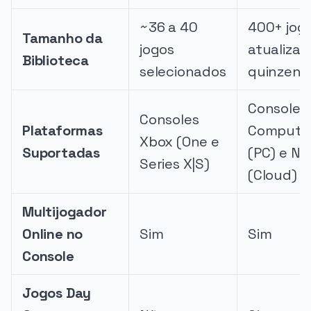
~36 a 40
400+ jog
Tamanho da
jogos
atualizad
Biblioteca
selecionados
quinzena
Consoles
Consoles
Plataformas
Computa
Xbox (One e
Suportadas
(PC) e N
Series X|S)
(Cloud)
Multijogador
Online no
Sim
Sim
Console
Jogos Day