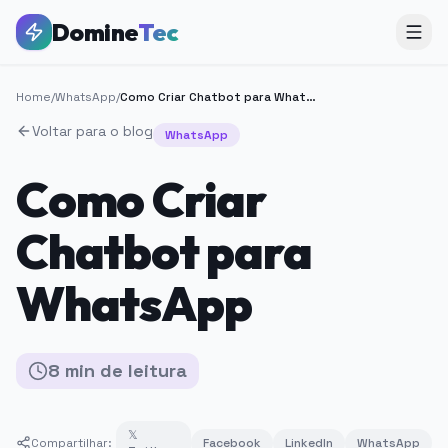
Domine
Tec
Home
/
WhatsApp
/
Como Criar Chatbot para WhatsApp
Voltar para o blog
WhatsApp
Como Criar
Chatbot para
WhatsApp
8
min
de leitura
𝕏
Compartilhar:
Facebook
LinkedIn
WhatsApp