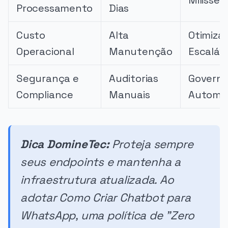
Processamento
Dias
Custo
Alta
Otimiza
Operacional
Manutenção
Escaláv
Segurança e
Auditorias
Govern
Compliance
Manuais
Automa
Dica DomineTec:
Proteja sempre
seus endpoints e mantenha a
infraestrutura atualizada. Ao
adotar Como Criar Chatbot para
WhatsApp, uma política de "Zero