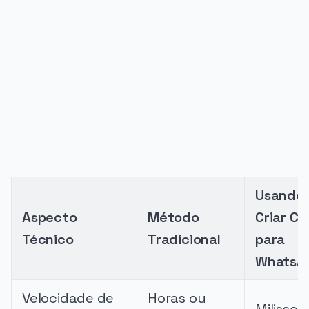
PUBLICIDADE
Usando
Aspecto
Método
Criar C
Técnico
Tradicional
para
WhatsA
Velocidade de
Horas ou
Milisse