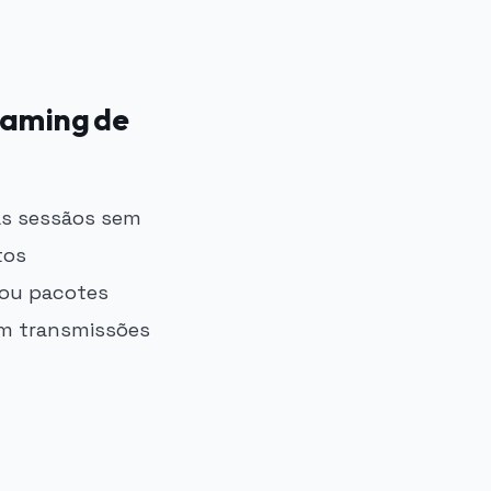
eaming de
as sessãos sem
tos
 ou pacotes
em transmissões