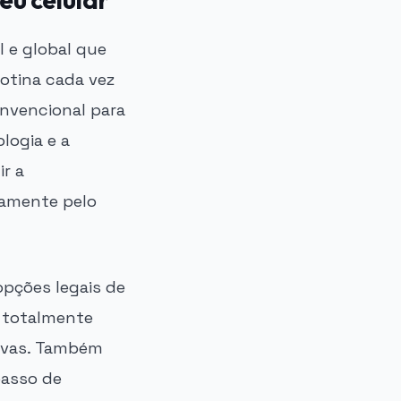
 e global que
rotina cada vez
onvencional para
logia e a
ir a
tamente pelo
pções legais de
es totalmente
sivas. Também
passo de