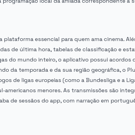
a programação local da afiliada correspondente à s
a plataforma essencial para quem ama cinema. Al
adas de última hora, tabelas de classificação e est
igas do mundo inteiro, o aplicativo possui acordos
ndo da temporada e da sua região geográfica, o Pl
ogos de ligas europeias (como a Bundesliga e a Li
l-americanos menores. As transmissões são integ
aba de sessãos do app, com narração em portuguê