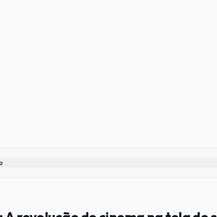
o
 A revolução do cinema na tela do s