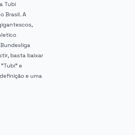
a Tubi
 Brasil. A
gigantescos,
letico
 Bundesliga
tir, basta baixar
 "Tubi" e
 definição e uma