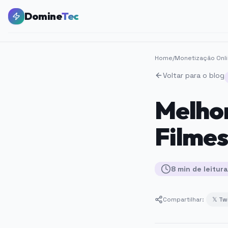
Domine
Tec
Home
/
Monetização Onl
Voltar para o blog
Melhor
Filmes
8
min
de leitura
Compartilhar:
𝕏 Tw