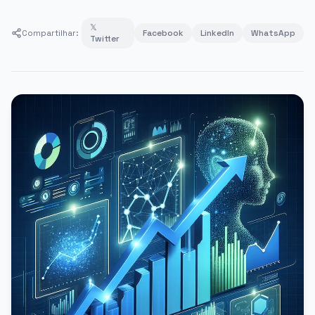
𝕏
Compartilhar:
Facebook
LinkedIn
WhatsApp
Twitter