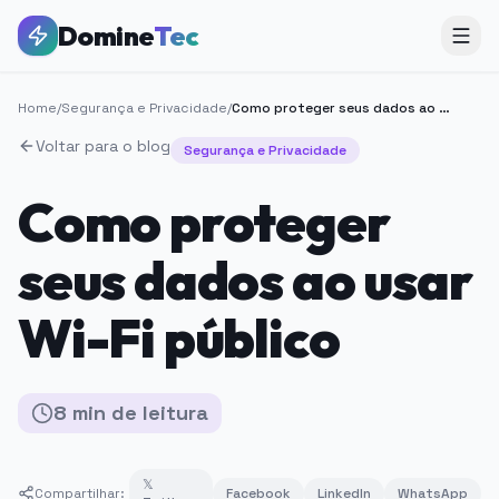
Domine
Tec
Home
/
Segurança e Privacidade
/
Como proteger seus dados ao usar Wi-Fi público
Voltar para o blog
Segurança e Privacidade
Como proteger
seus dados ao usar
Wi-Fi público
8
min
de leitura
𝕏
Compartilhar:
Facebook
LinkedIn
WhatsApp