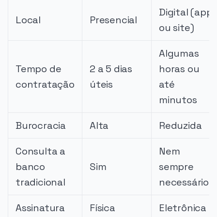
Digital (app
Local
Presencial
ou site)
Algumas
Tempo de
2 a 5 dias
horas ou
contratação
úteis
até
minutos
Burocracia
Alta
Reduzida
Consulta a
Nem
banco
Sim
sempre
tradicional
necessário
Assinatura
Física
Eletrônica