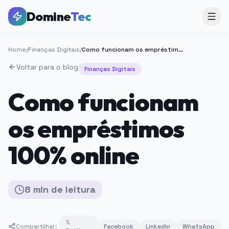
Domine
Tec
Home
/
Finanças Digitais
/
Como funcionam os empréstimos 100% online
Voltar para o blog
Finanças Digitais
Como funcionam
os empréstimos
100% online
8
min
de leitura
𝕏
Compartilhar:
Facebook
LinkedIn
WhatsApp