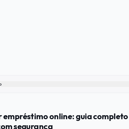
o
 empréstimo online: guia completo
com segurança