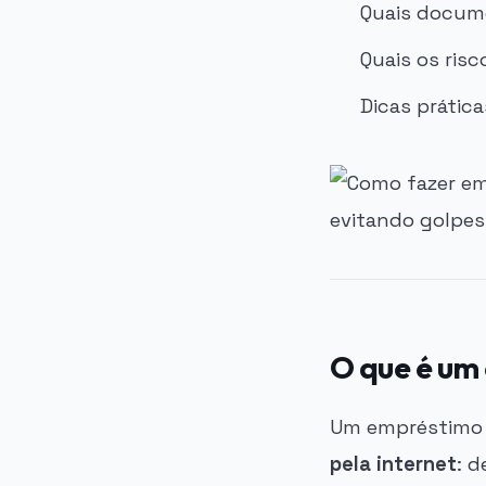
Quais docume
Quais os risc
Dicas prátic
O que é um
Um empréstimo 
pela internet
: d