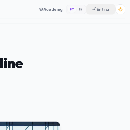
Academy
Entrar
PT
EN
line