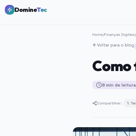
Domine
Tec
Home
/
Finanças Digitais
/
Voltar para o blog
Como f
8
min
de leitura
Compartilhar:
𝕏 Tw