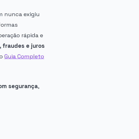
m nunca exigiu
aformas
beração rápida e
 fraudes e juros
so
Guia Completo
com segurança
,