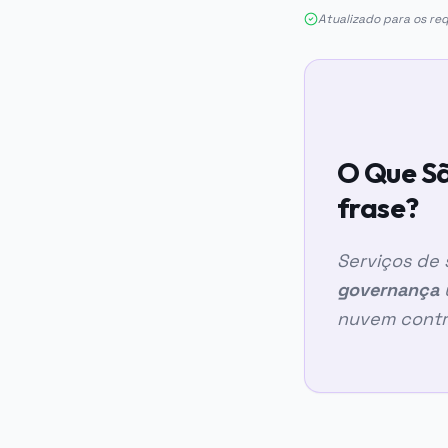
Atualizado para os re
O Que S
frase?
Serviços de
governança
nuvem contr