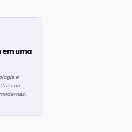
m em uma
ologia e
utura na
 modernas.