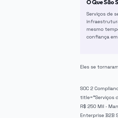
O Que São 
Serviços de 
infraestrutur
mesmo tempo 
confiança emp
Eles se tornara
SOC 2 Compliance
title="Serviços
R$ 250 Mil - Ma
Enterprise B2B S