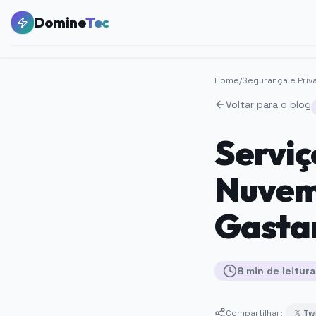
Domine
Tec
Home
/
Segurança e Priv
Voltar para o blog
Serviç
Nuvem
Gastar
8
min
de leitura
Compartilhar:
𝕏 Tw