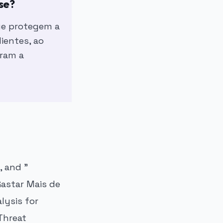
se?
ue protegem a
ientes, ao
ram a
, and "
astar Mais de
lysis for
Threat