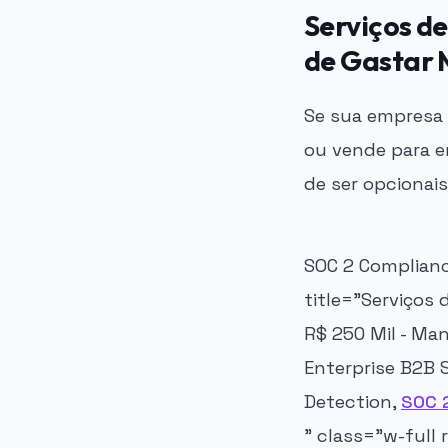
Serviços d
de Gastar M
Se sua empresa 
ou vende para e
de ser opcionais
SOC 2 Compliance
title="Serviços
R$ 250 Mil - Ma
Enterprise B2B S
Detection,
SOC 
" class="w-full