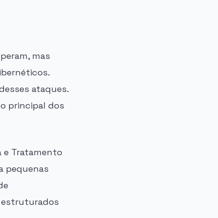
operam, mas
bernéticos.
desses ataques.
o principal dos
a e Tratamento
ra pequenas
de
 estruturados