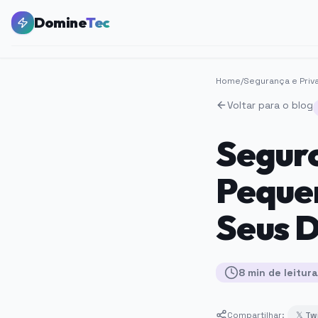
Domine
Tec
Home
/
Segurança e Priv
Voltar para o blog
Seguro
Peque
Seus D
8
min
de leitura
Compartilhar:
𝕏 Tw