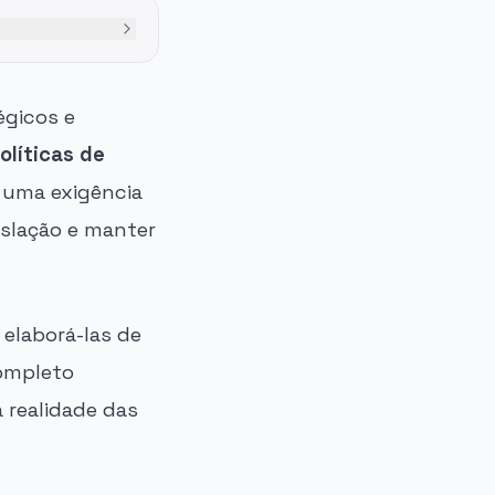
égicos e
olíticas de
 uma exigência
islação e manter
 elaborá-las de
completo
 realidade das