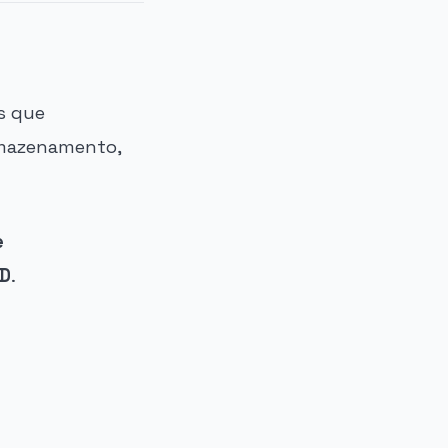
s que
armazenamento,
e
ID
.