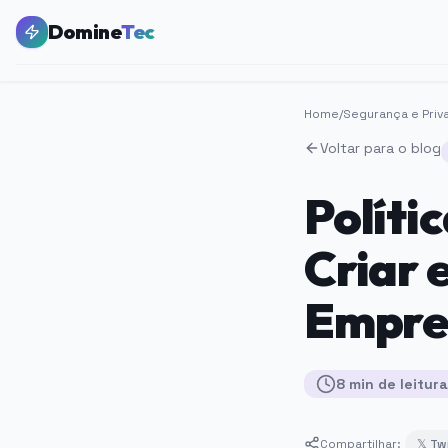
Domine
Tec
Home
/
Segurança e Priv
Voltar para o blog
Políti
Criar 
Empre
8
min
de leitura
Compartilhar:
𝕏 Tw