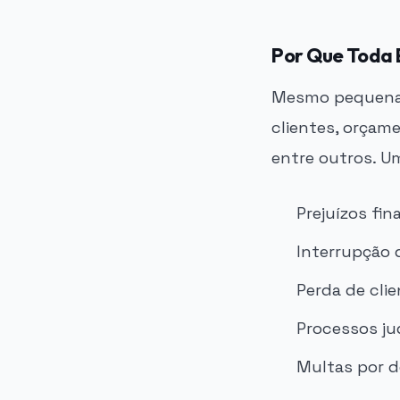
Por Que Toda 
Mesmo pequenas
clientes, orçam
entre outros. U
Prejuízos fin
Interrupção 
Perda de cli
Processos jud
Multas por 