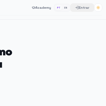
Academy
Entrar
PT
EN
omo
a