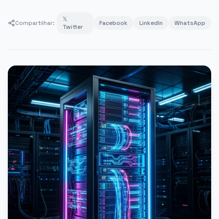
𝕏
Compartilhar:
Facebook
LinkedIn
WhatsApp
Twitter