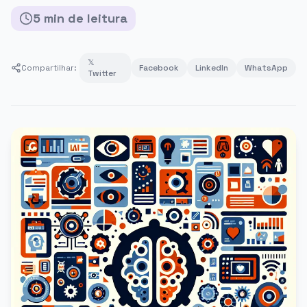
5
min
de leitura
𝕏
Compartilhar:
Facebook
LinkedIn
WhatsApp
Twitter