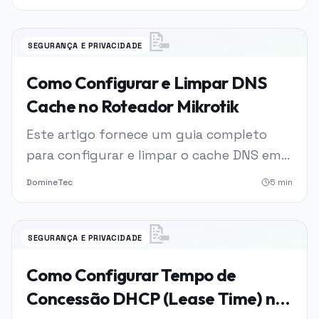
incluindo métricas e perguntas
frequentes.
📝
SEGURANÇA E PRIVACIDADE
Como Configurar e Limpar DNS
Cache no Roteador Mikrotik
Este artigo fornece um guia completo
para configurar e limpar o cache DNS em
roteadores Mikrotik.
DomineTec
5
min
📝
SEGURANÇA E PRIVACIDADE
Como Configurar Tempo de
Concessão DHCP (Lease Time) na