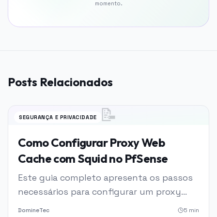
momento.
Posts Relacionados
📝
SEGURANÇA E PRIVACIDADE
Como Configurar Proxy Web
Cache com Squid no PfSense
Este guia completo apresenta os passos
necessários para configurar um proxy
web cache utilizando o Squid no PfSense,
DomineTec
5
min