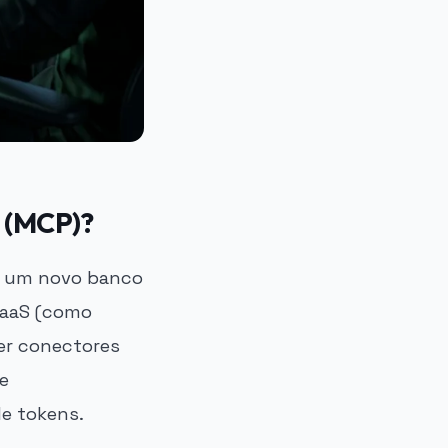
l (MCP)?
se um novo banco
SaaS (como
er conectores
 e
e tokens.