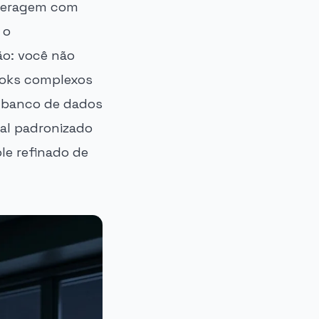
nteragem com
 o
ão: você não
ooks complexos
 banco de dados
al padronizado
le refinado de