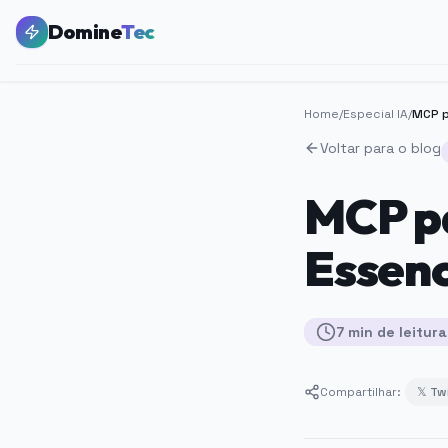
Domine
Tec
Home
/
Especial IA
/
Voltar para o blog
MCP pa
Essenc
7
min
de leitura
Compartilhar:
𝕏 Tw