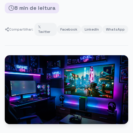
8
min
de leitura
𝕏
Compartilhar:
Facebook
LinkedIn
WhatsApp
Twitter