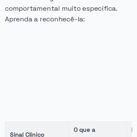
comportamental muito específica.
Aprenda a reconhecê-la:
PUBLICIDADE
O que a
M
Sinal Clínico