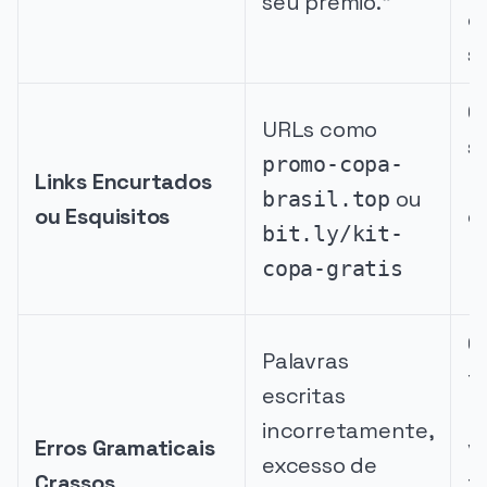
seu prêmio."
o
s
O
URLs como
s
promo-copa-
Links Encurtados
r
ou
brasil.top
ou Esquisitos
d
bit.ly/kit-
p
copa-gratis
m
C
Palavras
f
escritas
p
incorretamente,
Erros Gramaticais
v
excesso de
Crassos
t