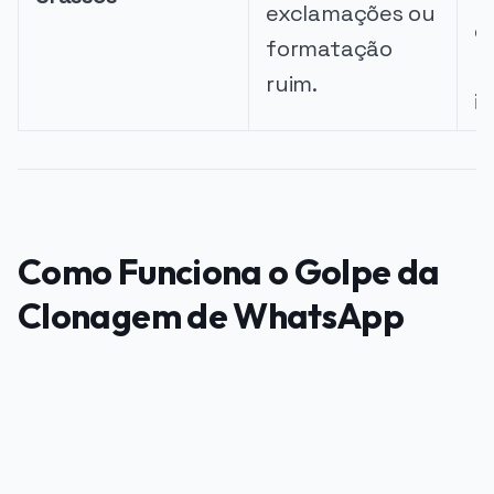
exclamações ou
o
formatação
p
ruim.
i
Como Funciona o Golpe da
Clonagem de WhatsApp