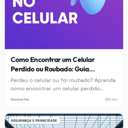
Como Encontrar um Celular
Perdido ou Roubado: Guia
Definitivo
Perdeu o celular ou foi roubado? Aprenda
como encontrar um celular perdido
rapidamente usando ferramentas nativas
DomineTec
5
min
do Android e iPhone, e o que fazer em
caso de roubo.
SEGURANÇA E PRIVACIDADE