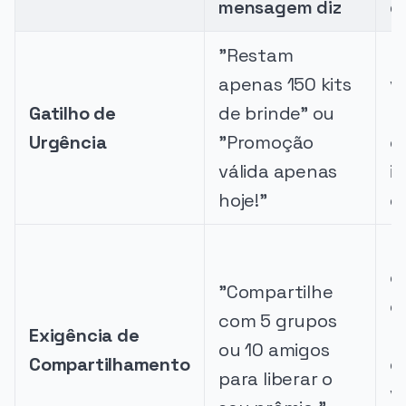
mensagem diz
d
"Restam
I
apenas 150 kits
v
Gatilho de
de brinde" ou
r
Urgência
"Promoção
o
válida apenas
i
hoje!"
de
U
c
"Compartilhe
e
com 5 grupos
Exigência de
p
ou 10 amigos
Compartilhamento
d
para liberar o
v