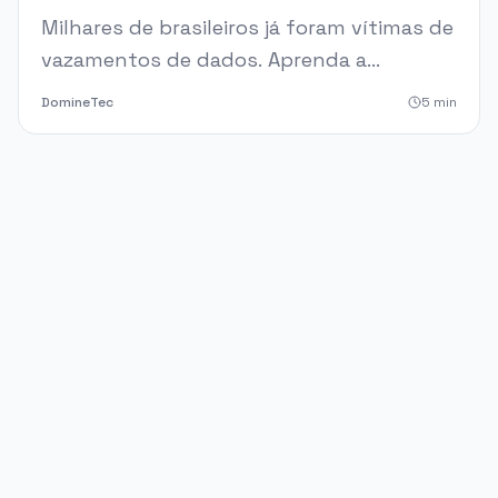
Milhares de brasileiros já foram vítimas de
vazamentos de dados. Aprenda a
identificar se você também foi afetado,
DomineTec
5
min
como agir em caso de exposição e como
evitar novos riscos.
PUBLICIDADE