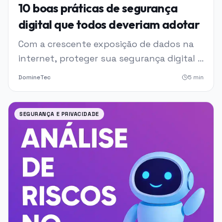
10 boas práticas de segurança
digital que todos deveriam adotar
Com a crescente exposição de dados na
internet, proteger sua segurança digital é
mais urgente do que nunca. Neste post,
DomineTec
5
min
você vai descobrir 10 boas práticas
essenciais para proteger senhas, e-mails,
contas bancárias, arquivos pessoais e
SEGURANÇA E PRIVACIDADE
toda a sua navegação online. O conteúdo
é prático, direto e incl