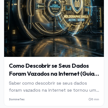
Como Descobrir se Seus Dados
Foram Vazados na Internet (Guia
Completo 2026)
Saber como descobrir se seus dados
foram vazados na internet se tornou uma
necessidade urgente em 2026.
DomineTec
5
min
Vazamentos de CPF, e-mail, senhas,