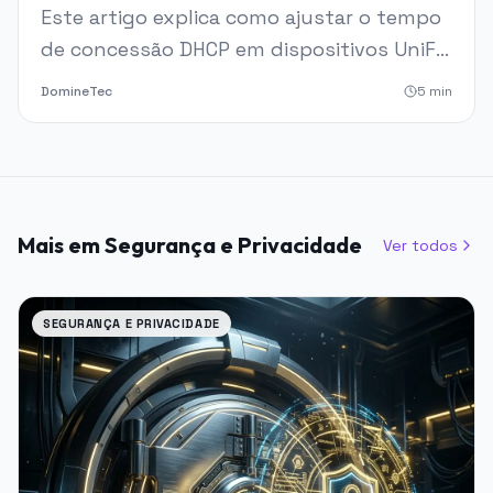
UniFi
Este artigo explica como ajustar o tempo
de concessão DHCP em dispositivos UniFi,
garantindo uma gestão eficiente de
DomineTec
5
min
endereços IP.
Mais em Segurança e Privacidade
Ver todos
SEGURANÇA E PRIVACIDADE