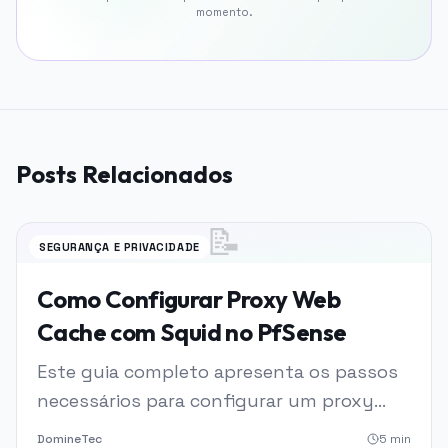
momento.
Posts Relacionados
📝
SEGURANÇA E PRIVACIDADE
Como Configurar Proxy Web
Cache com Squid no PfSense
Este guia completo apresenta os passos
necessários para configurar um proxy
web cache utilizando o Squid no PfSense,
DomineTec
5
min