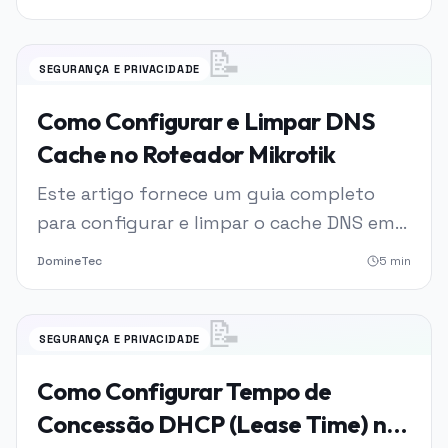
incluindo métricas e perguntas
frequentes.
📝
SEGURANÇA E PRIVACIDADE
Como Configurar e Limpar DNS
Cache no Roteador Mikrotik
Este artigo fornece um guia completo
para configurar e limpar o cache DNS em
roteadores Mikrotik.
DomineTec
5
min
📝
SEGURANÇA E PRIVACIDADE
Como Configurar Tempo de
Concessão DHCP (Lease Time) na