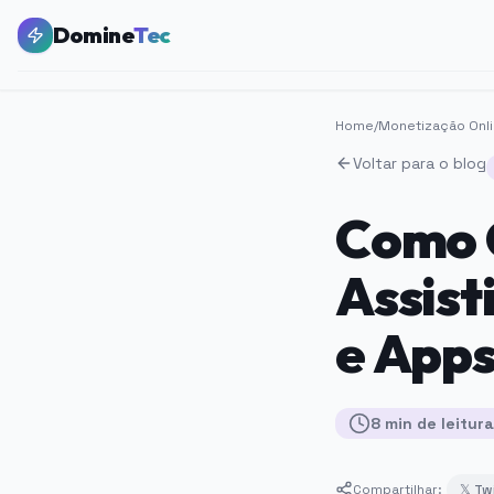
Domine
Tec
Home
/
Monetização Onl
Voltar para o blog
Como 
Assist
e App
8
min
de leitura
Compartilhar:
𝕏 Tw