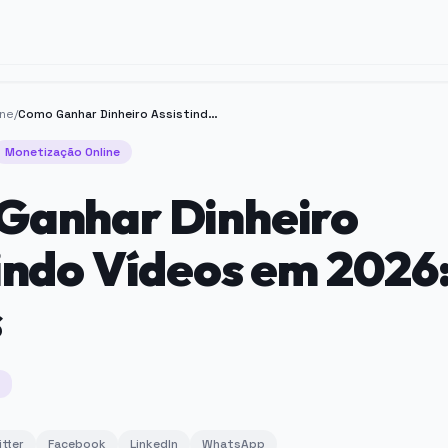
ine
/
Como Ganhar Dinheiro Assistindo Vídeos em 2026: Dicas e Apps
Monetização Online
Ganhar Dinheiro
indo Vídeos em 2026:
s
itter
Facebook
LinkedIn
WhatsApp