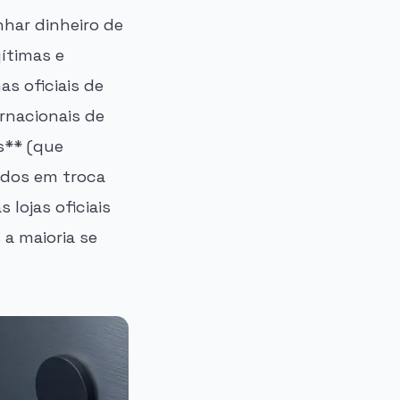
har dinheiro de
gítimas e
s oficiais de
ernacionais de
s** (que
ados em troca
 lojas oficiais
 a maioria se