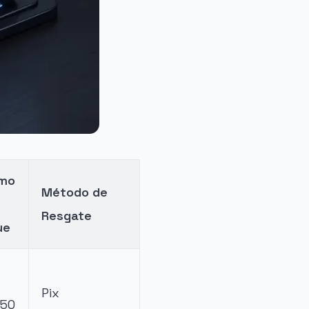
imo
Método de
Resgate
ue
Pix
,50