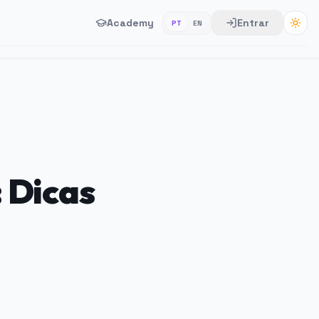
Academy
Entrar
PT
EN
 Dicas