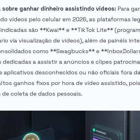
 sobre ganhar dinheiro assistindo vídeos:
Para gan
do vídeos pelo celular em 2026, as plataformas le
indicadas são **Kwai** e **TikTok Lite** (programa
io via visualização de vídeos), além de painéis int
nsolidados como **Swagbucks** e **InboxDollar
dedicadas a assistir a anúncios e clipes patrocin
e aplicativos desconhecidos ou não oficiais fora das
os ganhos fixos por hora de vídeo assistido, pois
s de coleta de dados pessoais.