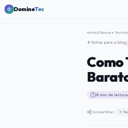
Domine
Tec
Home
/
Ciência e Tecnol
Voltar para o blog
Como 
Barato
8
min
de leitura
Compartilhar:
𝕏 Tw