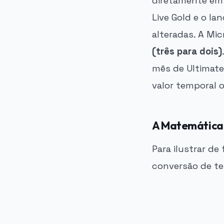
diretamente em
Live Gold e o l
alteradas. A Mi
(três para dois)
mês de Ultimate
valor temporal o
A Matemática
Para ilustrar d
conversão de t