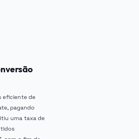
onversão
 eficiente de
ate, pagando
itiu uma taxa de
rtidos