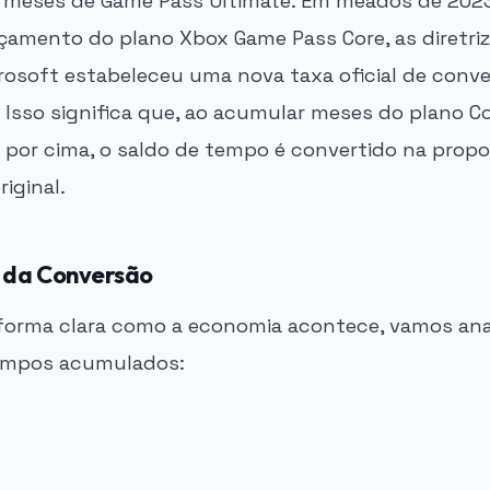
 meses de Game Pass Ultimate. Em meados de 2023
ançamento do plano Xbox Game Pass Core, as diretri
crosoft estabeleceu uma nova taxa oficial de conv
. Isso significa que, ao acumular meses do plano C
 por cima, o saldo de tempo é convertido na prop
riginal.
 da Conversão
e forma clara como a economia acontece, vamos anal
empos acumulados: