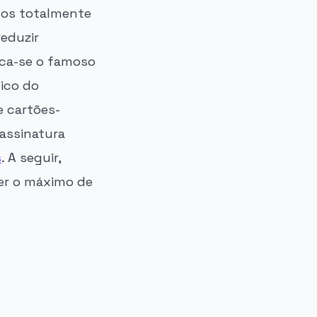
dos totalmente
reduzir
aca-se o famoso
gico do
 cartões-
assinatura
s
. A seguir,
er o máximo de