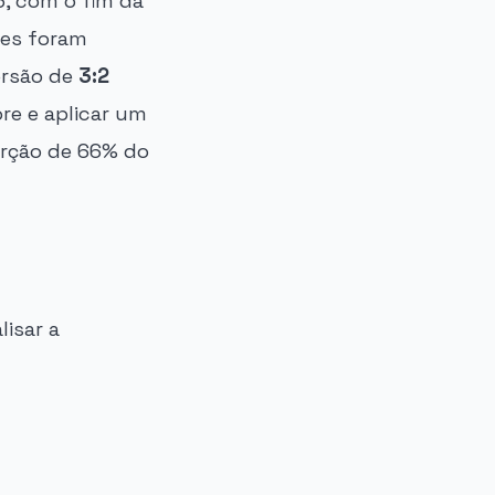
, com o fim da
zes foram
ersão de
3:2
ore e aplicar um
orção de 66% do
isar a